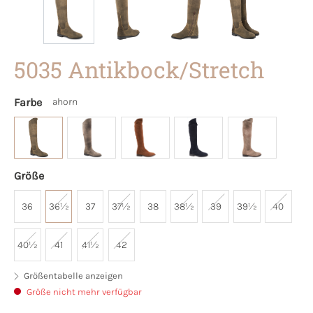
5035 Antikbock/Stretch
Farbe
ahorn
Größe
36
36½
37
37½
38
38½
39
39½
40
40½
41
41½
42
Größentabelle anzeigen
Größe nicht mehr verfügbar