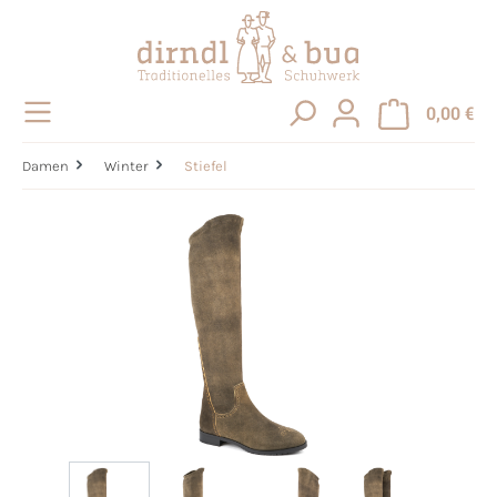
alt springen
0,00 €
Damen
Winter
Stiefel
Bildergalerie überspringen