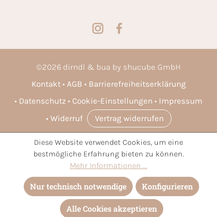
©
2026
dirndl & bua by shucube GmbH
Kontakt
AGB
Barrierefreiheitserklärung
Datenschutz
Cookie-Einstellungen
Impressum
Widerruf
Vertrag widerrufen
Diese Website verwendet Cookies, um eine
* Alle Preise inkl. gesetzl. Mehrwertsteuer zzgl.
Versandkosten
bestmögliche Erfahrung bieten zu können.
und ggf. Nachnahmegebühren, wenn nicht anders angegeben.
Mehr Informationen ...
Nur technisch notwendige
Konfigurieren
Alle Cookies akzeptieren