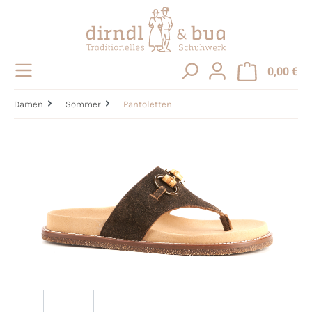
alt springen
0,00 €
Damen
Sommer
Pantoletten
Bildergalerie überspringen