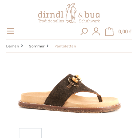
alt springen
0,00 €
Damen
Sommer
Pantoletten
Bildergalerie überspringen