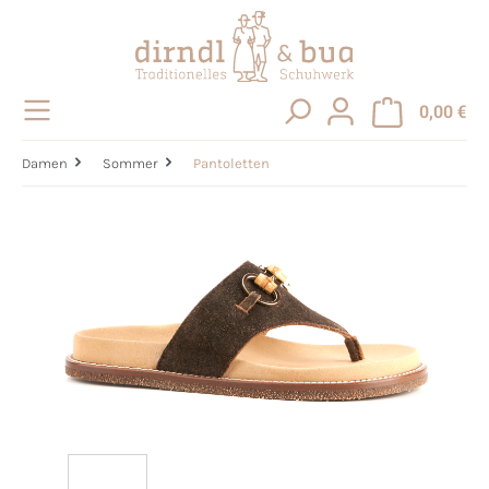
alt springen
0,00 €
Damen
Sommer
Pantoletten
Bildergalerie überspringen