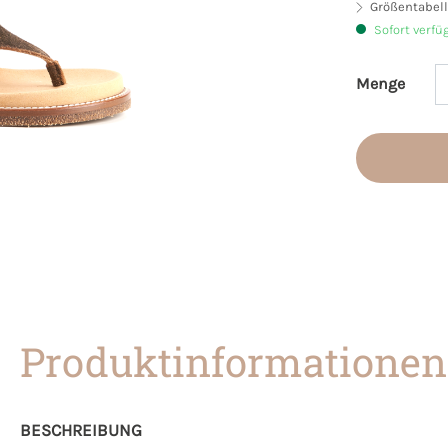
Größentabell
Sofort verfü
Menge
Produkt 
Produktinformationen
BESCHREIBUNG