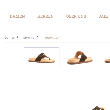
springen
Zur Hauptnavigation springen
DAMEN
HERREN
ÜBER UNS
SALE
Damen
Sommer
Pantoletten
Bildergalerie überspringen