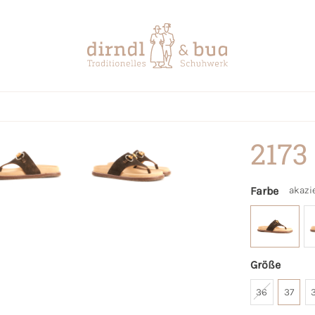
2173
Farbe
akazi
Größe
36
37