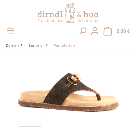
alt springen
0,00 €
Damen
Sommer
Pantoletten
Bildergalerie überspringen