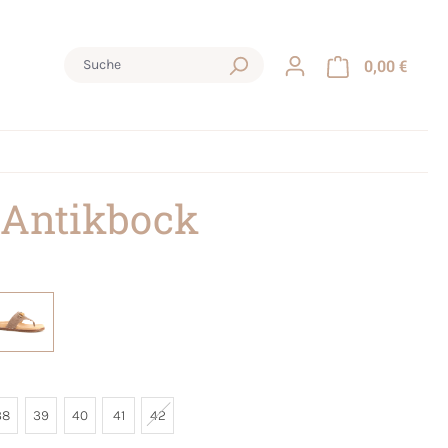
0,00 €
 Antikbock
38
39
40
41
42