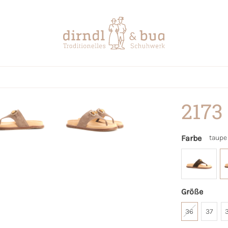
2173
Farbe
taupe
Größe
36
37