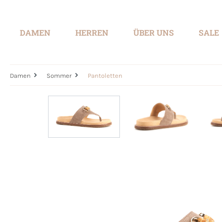
springen
Zur Hauptnavigation springen
DAMEN
HERREN
ÜBER UNS
SALE
Damen
Sommer
Pantoletten
Bildergalerie überspringen