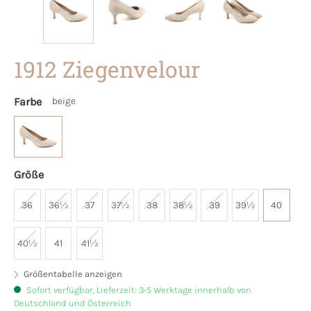
1912 Ziegenvelour
Farbe
beige
Größe
36
36½
37
37½
38
38½
39
39½
40
40½
41
41½
Größentabelle anzeigen
Sofort verfügbar, Lieferzeit: 3-5 Werktage innerhalb von
Deutschland und Österreich