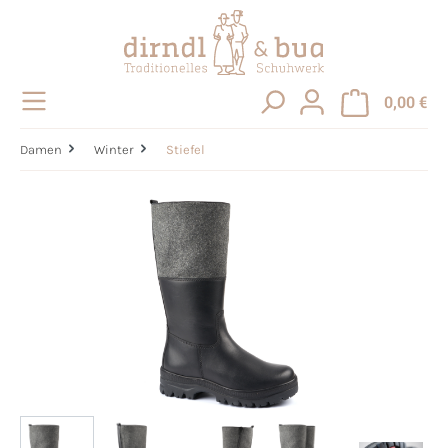
alt springen
0,00 €
Damen
Winter
Stiefel
Bildergalerie überspringen