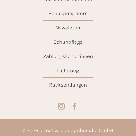
Bonusprogramm
Newsletter
Schuhpflege
Zahlungskonditionen
Lieferung
Rücksendungen
©
2026
dirndl & bua by shucube GmbH