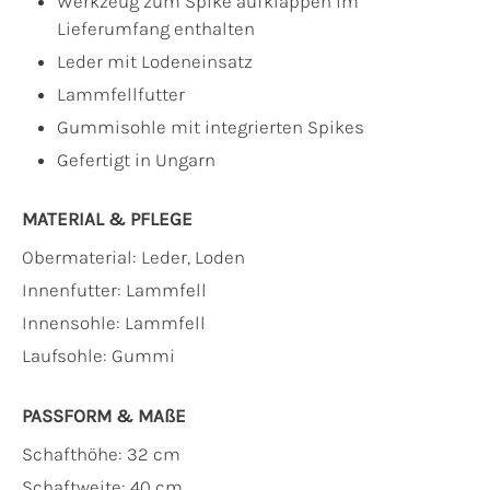
Werkzeug zum Spike aufklappen im
Lieferumfang enthalten
Leder mit Lodeneinsatz
Lammfellfutter
Gummisohle mit integrierten Spikes
Gefertigt in Ungarn
MATERIAL & PFLEGE
Obermaterial:
Leder, Loden
Innenfutter:
Lammfell
Innensohle:
Lammfell
Laufsohle:
Gummi
PASSFORM & MAẞE
Schafthöhe: 32 cm
Schaftweite: 40 cm