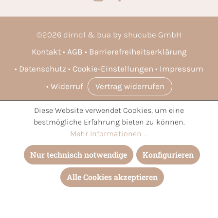
©
2026
dirndl & bua by shucube GmbH
Kontakt
AGB
Barrierefreiheitserklärung
Datenschutz
Cookie-Einstellungen
Impressum
Widerruf
Vertrag widerrufen
Diese Website verwendet Cookies, um eine
* Alle Preise inkl. gesetzl. Mehrwertsteuer zzgl.
Versandkosten
bestmögliche Erfahrung bieten zu können.
und ggf. Nachnahmegebühren, wenn nicht anders angegeben.
Mehr Informationen ...
Nur technisch notwendige
Konfigurieren
Alle Cookies akzeptieren