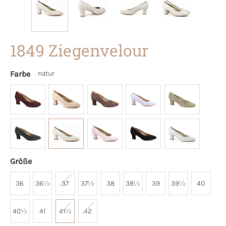
1849 Ziegenvelour
Farbe
natur
Größe
36
36½
37
37½
38
38½
39
39½
40
40½
41
41½
42