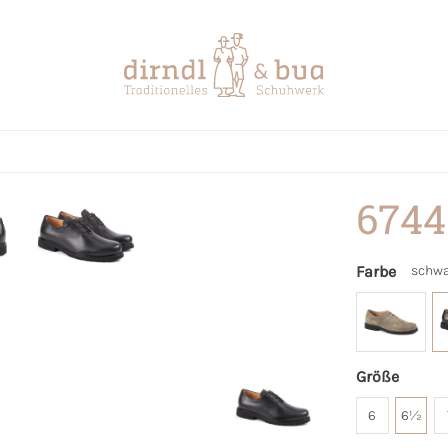
6744
Farbe
schwa
Größe
6
6½