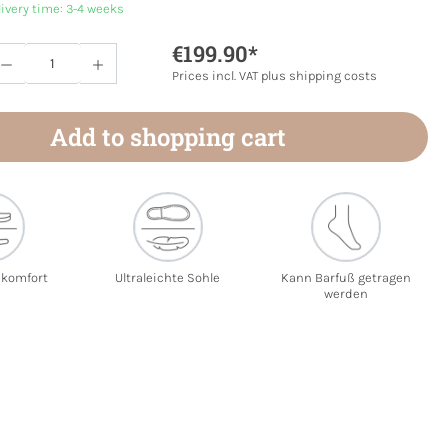
livery time: 3-4 weeks
€199.90*
Quantity: Enter the desired amount or use 
Prices incl. VAT plus shipping costs
Add to shopping cart
ekomfort
Ultraleichte Sohle
Kann Barfuß getragen
werden