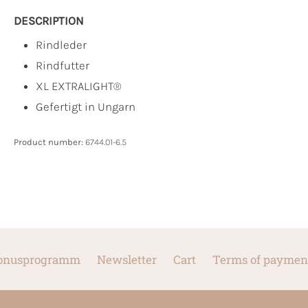
DESCRIPTION
Rindleder
Rindfutter
XL EXTRALIGHT®
Gefertigt in Ungarn
Product number:
6744.01-6.5
onusprogramm
Newsletter
Cart
Terms of paymen