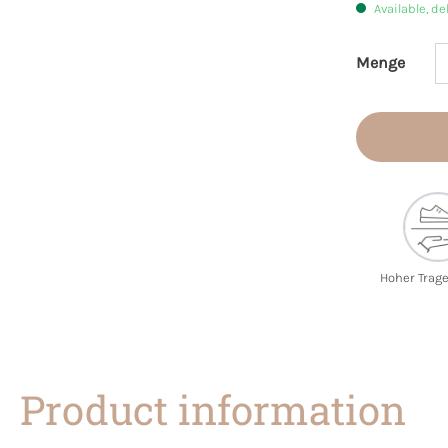
Available, de
Menge
Product 
Hoher Trag
Product information