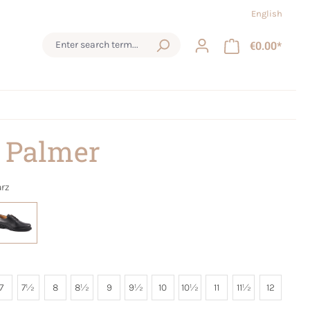
English
€0.00*
 Palmer
rz
7
7½
8
8½
9
9½
10
10½
11
11½
12