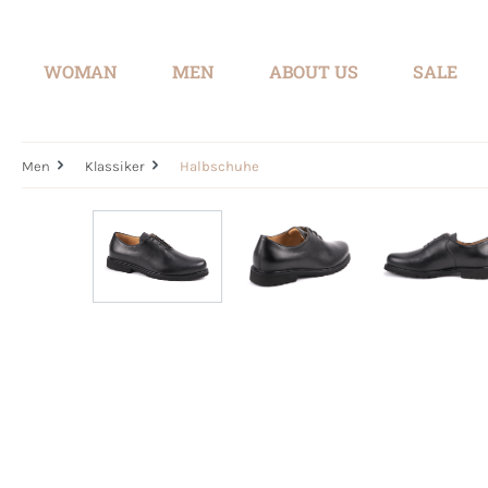
search
Skip to main navigation
WOMAN
MEN
ABOUT US
SALE
Men
Klassiker
Halbschuhe
Skip image gallery