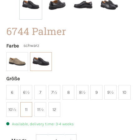
6744 Palmer
Farbe
schwarz
Größe
6
6½
7
7½
8
8½
9
9½
10
10½
11
11½
12
Available, delivery time: 3-4 weeks