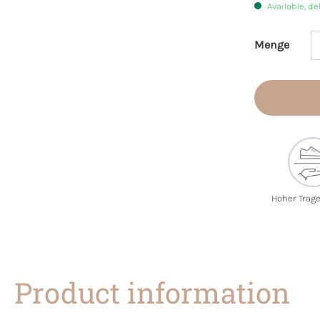
Available, de
Menge
Product 
Hoher Trag
Product information