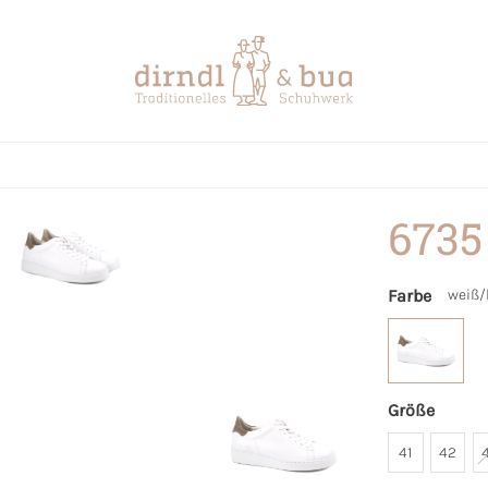
6735
Farbe
weiß/
Größe
41
42