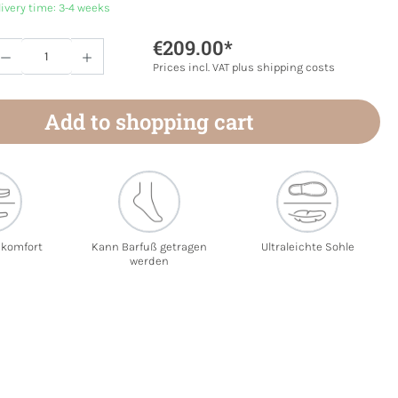
livery time: 3-4 weeks
€209.00*
Quantity: Enter the desired amount or use 
Prices incl. VAT plus shipping costs
Add to shopping cart
ekomfort
Kann Barfuß getragen
Ultraleichte Sohle
werden