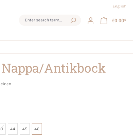
English
€0.00*
 Nappa/Antikbock
leinen
43
44
45
46