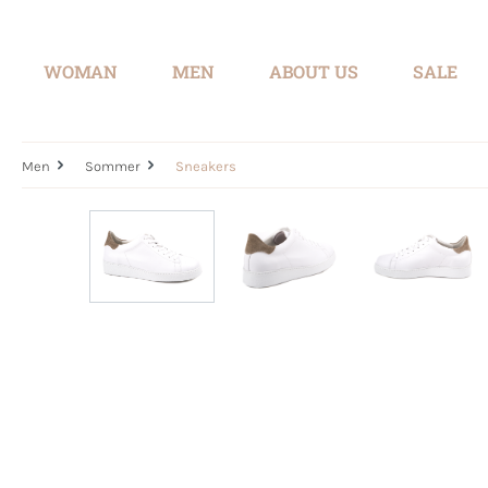
search
Skip to main navigation
WOMAN
MEN
ABOUT US
SALE
Men
Sommer
Sneakers
Skip image gallery