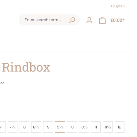
English
€0.00*
 Rindbox
rz
7
7½
8
8½
9
9½
10
10½
11
11½
12