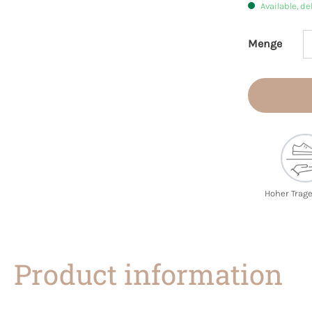
Available, de
Menge
Product 
Hoher Trag
Product information