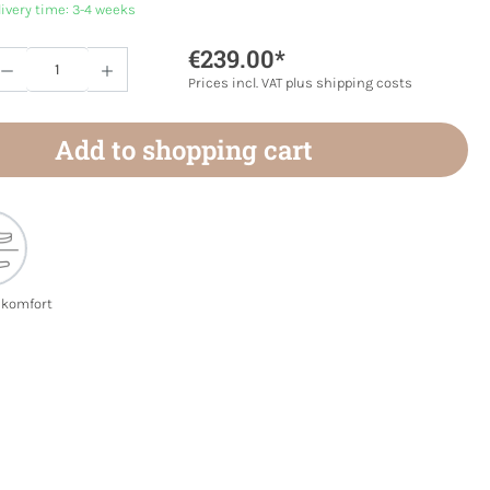
livery time: 3-4 weeks
€239.00*
Quantity: Enter the desired amount or use 
Prices incl. VAT plus shipping costs
Add to shopping cart
ekomfort