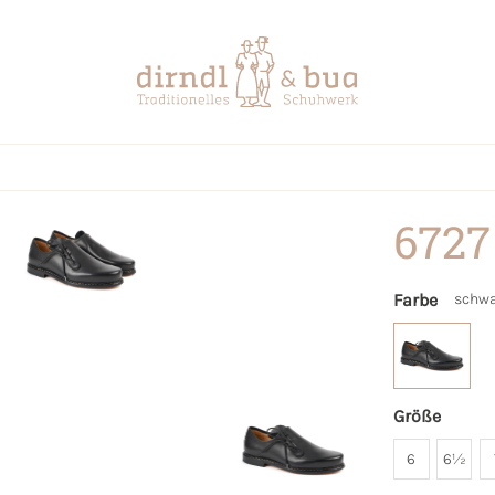
6727
Farbe
schwa
Größe
6
6½