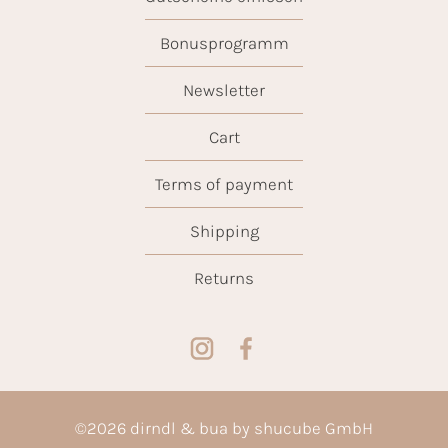
Bonusprogramm
Newsletter
Cart
Terms of payment
Shipping
Returns
©
2026
dirndl & bua by shucube GmbH