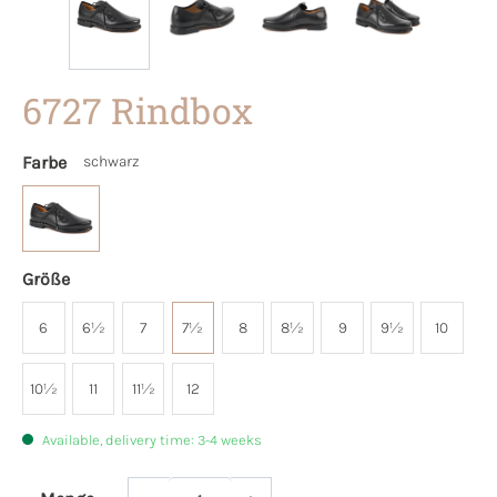
6727 Rindbox
Farbe
schwarz
Größe
6
6½
7
7½
8
8½
9
9½
10
10½
11
11½
12
Available, delivery time: 3-4 weeks