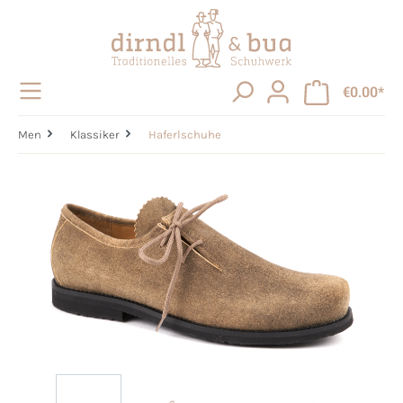
in content
€0.00*
Men
Klassiker
Haferlschuhe
Skip image gallery