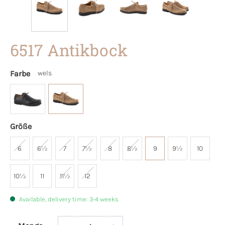
6517 Antikbock
Farbe
wels
Größe
6
6½
7
7½
8
8½
9
9½
10
10½
11
11½
12
Available, delivery time: 3-4 weeks