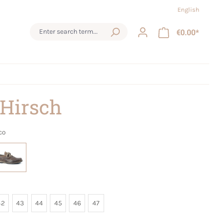
English
€0.00*
 Hirsch
co
42
43
44
45
46
47