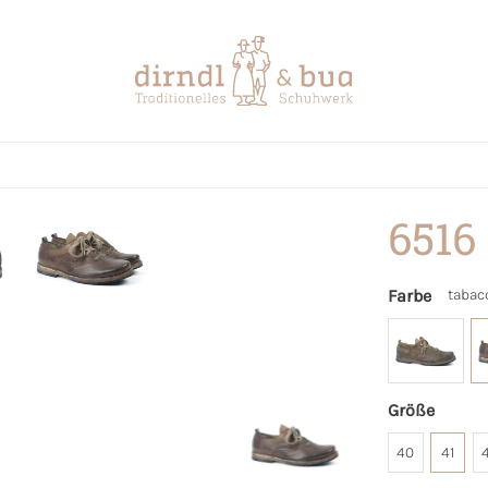
6516
Farbe
tabac
Größe
40
41