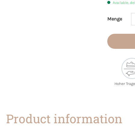
Available, de
Menge
Product 
Hoher Trag
Product information