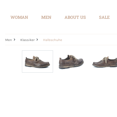
search
Skip to main navigation
WOMAN
MEN
ABOUT US
SALE
Men
Klassiker
Halbschuhe
Skip image gallery