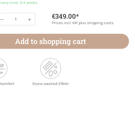
livery time: 3-4 weeks
€349.00*
Quantity: Enter the desired amount or use 
Prices incl. VAT plus shipping costs
Add to shopping cart
ekomfort
Stone washed Effekt