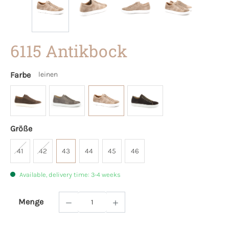
6115 Antikbock
Farbe
leinen
Größe
41
42
43
44
45
46
Available, delivery time: 3-4 weeks
Menge
Product Quantity: Enter the desired amoun