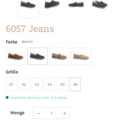
6057 Jeans
Farbe
denim
Größe
41
42
43
44
45
46
Available, delivery time: 3-4 weeks
Menge
Product Quantity: Enter the desired amoun