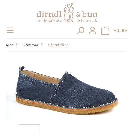
in content
€0.00*
Men
Sommer
Espadrilles
Skip image gallery