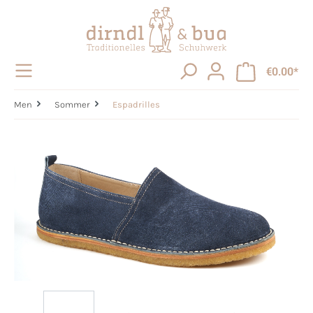
in content
€0.00*
Men
Sommer
Espadrilles
Skip image gallery