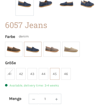
6057 Jeans
Farbe
denim
Größe
41
42
43
44
45
46
Available, delivery time: 3-4 weeks
Menge
Product Quantity: Enter the desired amoun