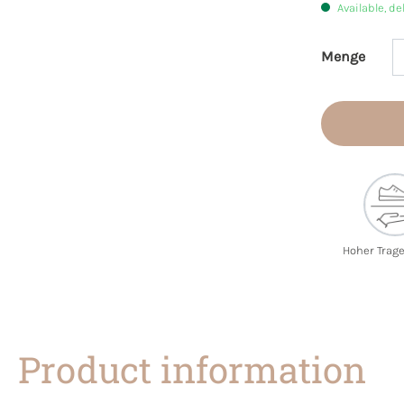
Available, de
Menge
Product 
Hoher Trag
Product information