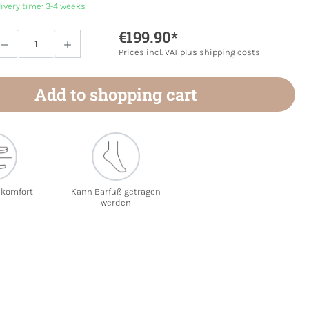
livery time: 3-4 weeks
€199.90*
Quantity: Enter the desired amount or use 
Prices incl. VAT plus shipping costs
Add to shopping cart
ekomfort
Kann Barfuß getragen
werden