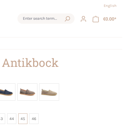
English
€0.00*
 Antikbock
43
44
45
46