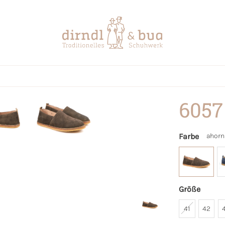
6057
Farbe
ahorn
Größe
41
42