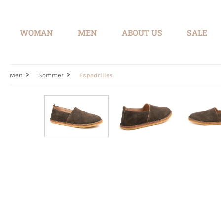
search
Skip to main navigation
WOMAN
MEN
ABOUT US
SALE
Men
Sommer
Espadrilles
Skip image gallery