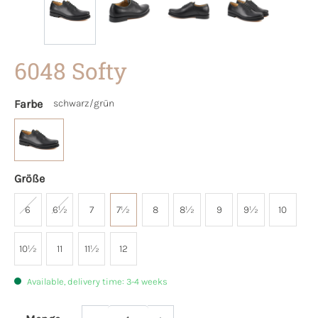
6048 Softy
Farbe
schwarz/grün
Größe
6
6½
7
7½
8
8½
9
9½
10
10½
11
11½
12
Available, delivery time: 3-4 weeks