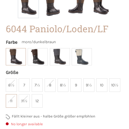
6044 Paniolo/Loden/LF
Farbe
moro/dunkelbraun
Größe
6½
7
7½
8
8½
9
9½
10
10½
11
11½
12
Fällt kleiner aus - halbe Größe größer empfohlen
No longer available