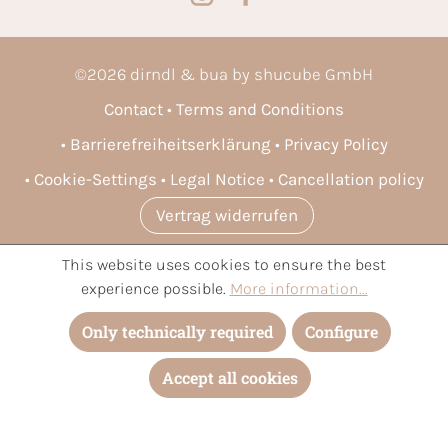
©
2026
dirndl & bua by shucube GmbH
Contact
Terms and Conditions
Barrierefreiheitserklärung
Privacy Policy
Cookie-Settings
Legal Notice
Cancellation policy
Vertrag widerrufen
This website uses cookies to ensure the best
* All prices incl. VAT plus
shipping costs
and possible delivery
experience possible.
More information...
charges, if not stated otherwise.
Only technically required
Configure
Accept all cookies