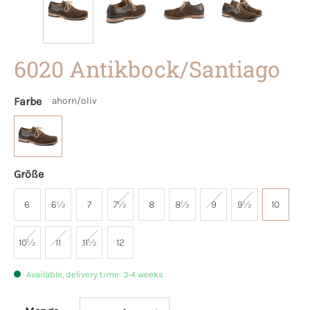
6020 Antikbock/Santiago
Farbe
ahorn/oliv
Größe
6
6½
7
7½
8
8½
9
9½
10
10½
11
11½
12
Available, delivery time: 3-4 weeks