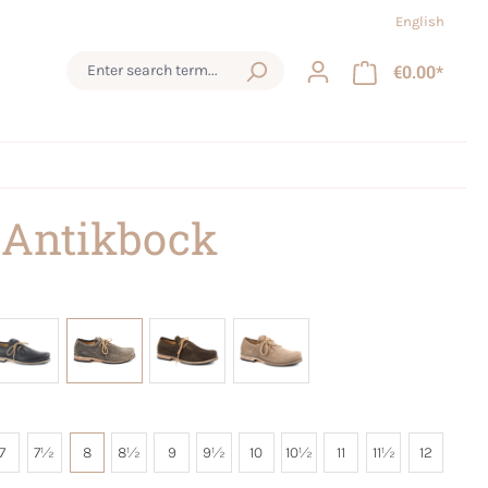
English
€0.00*
 Antikbock
7
7½
8
8½
9
9½
10
10½
11
11½
12