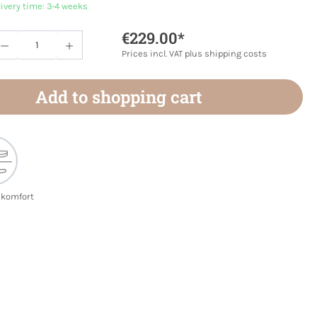
livery time: 3-4 weeks
€229.00*
Quantity: Enter the desired amount or use 
Prices incl. VAT plus shipping costs
Add to shopping cart
ekomfort