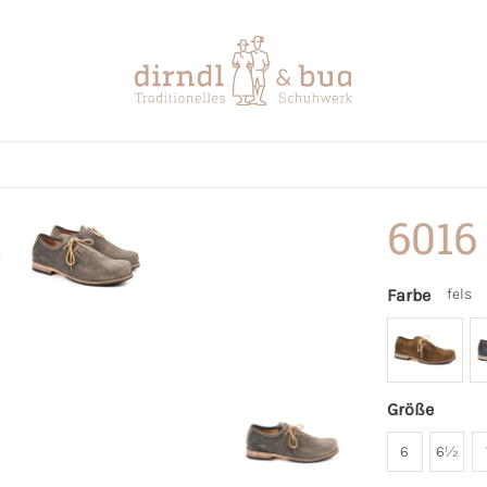
6016
Farbe
fels
Größe
6
6½