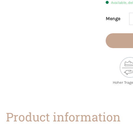
Available, de
Menge
Product 
Hoher Trag
Product information