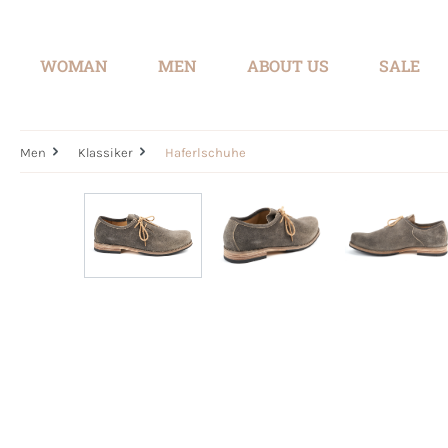
search
Skip to main navigation
WOMAN
MEN
ABOUT US
SALE
Men
Klassiker
Haferlschuhe
Skip image gallery