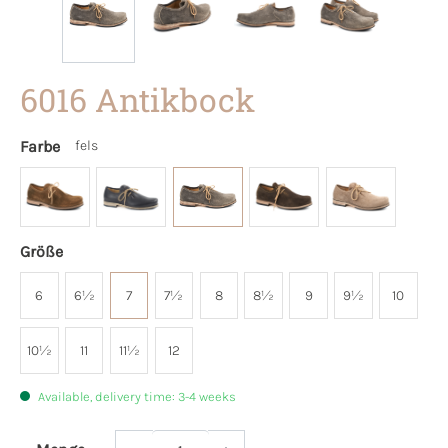
6016 Antikbock
Farbe
fels
Größe
6
6½
7
7½
8
8½
9
9½
10
10½
11
11½
12
Available, delivery time: 3-4 weeks