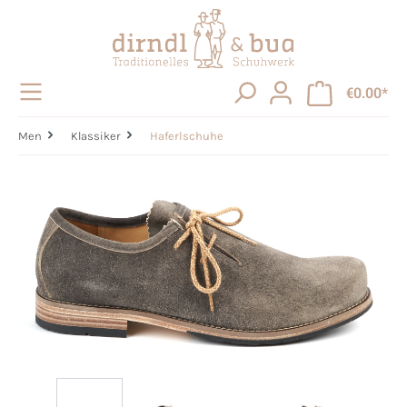
in content
€0.00*
Men
Klassiker
Haferlschuhe
Skip image gallery