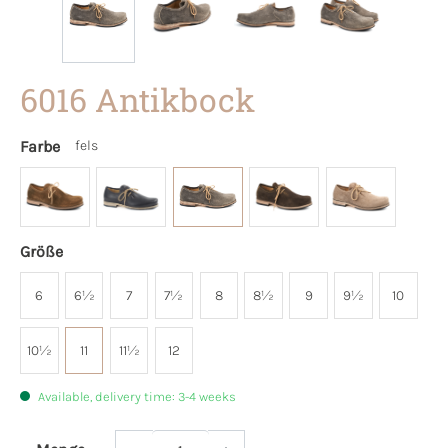
6016 Antikbock
Farbe
fels
Größe
6
6½
7
7½
8
8½
9
9½
10
10½
11
11½
12
Available, delivery time: 3-4 weeks