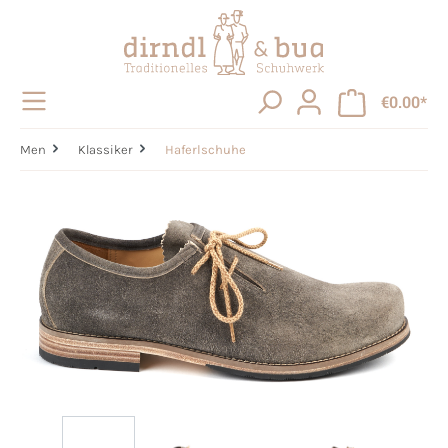
in content
€0.00*
Men
Klassiker
Haferlschuhe
Skip image gallery