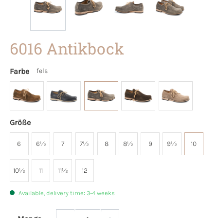
6016 Antikbock
Farbe
fels
Größe
6
6½
7
7½
8
8½
9
9½
10
10½
11
11½
12
Available, delivery time: 3-4 weeks