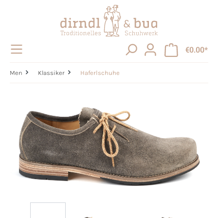
in content
€0.00*
Men
Klassiker
Haferlschuhe
Skip image gallery