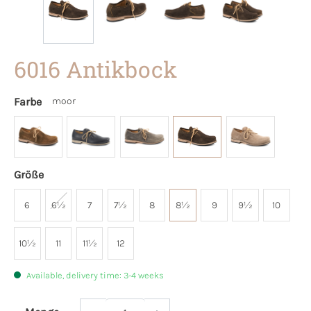
6016 Antikbock
Farbe
moor
Größe
6
6½
7
7½
8
8½
9
9½
10
10½
11
11½
12
Available, delivery time: 3-4 weeks