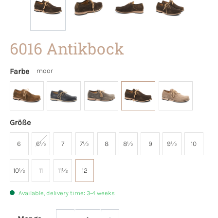
6016 Antikbock
Farbe
moor
Größe
6
6½
7
7½
8
8½
9
9½
10
10½
11
11½
12
Available, delivery time: 3-4 weeks