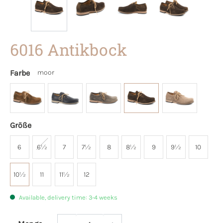
6016 Antikbock
Farbe
moor
Größe
6
6½
7
7½
8
8½
9
9½
10
10½
11
11½
12
Available, delivery time: 3-4 weeks