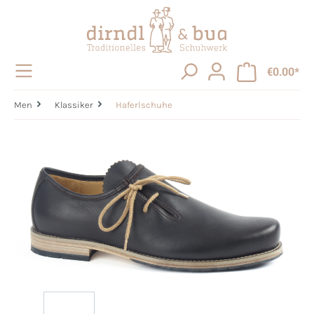
in content
€0.00*
Men
Klassiker
Haferlschuhe
Skip image gallery