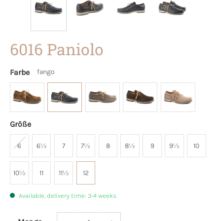
6016 Paniolo
Farbe
fango
Größe
6
6½
7
7½
8
8½
9
9½
10
10½
11
11½
12
Available, delivery time: 3-4 weeks