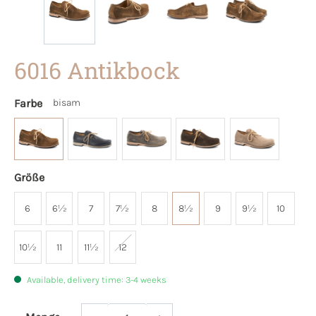
6016 Antikbock
Farbe
bisam
Größe
6
6½
7
7½
8
8½
9
9½
10
10½
11
11½
12
Available, delivery time: 3-4 weeks