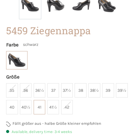
5459 Ziegennappa
Farbe
schwarz
Größe
35
36
36½
37
37½
38
38½
39
39½
40
40½
41
41½
42
Fällt größer aus - halbe Größe kleiner empfohlen
Available, delivery time: 3-4 weeks