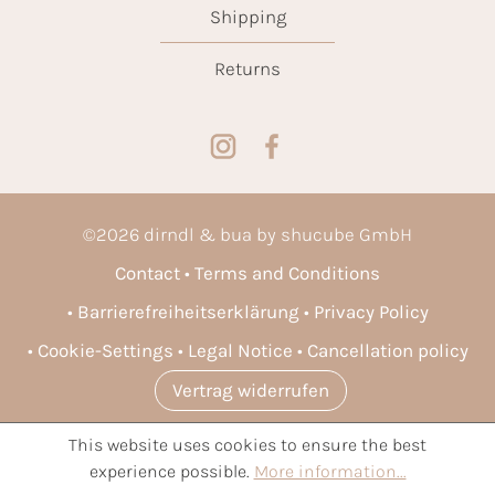
Shipping
Returns
©
2026
dirndl & bua by shucube GmbH
Contact
Terms and Conditions
Barrierefreiheitserklärung
Privacy Policy
Cookie-Settings
Legal Notice
Cancellation policy
Vertrag widerrufen
This website uses cookies to ensure the best
* All prices incl. VAT plus
shipping costs
and possible delivery
experience possible.
More information...
charges, if not stated otherwise.