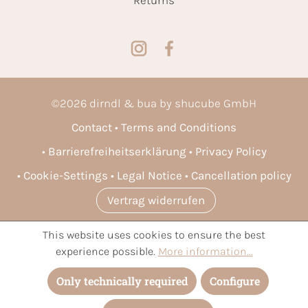
Returns
©
2026
dirndl & bua by shucube GmbH
Contact
Terms and Conditions
Barrierefreiheitserklärung
Privacy Policy
Cookie-Settings
Legal Notice
Cancellation policy
Vertrag widerrufen
This website uses cookies to ensure the best
* All prices incl. VAT plus
shipping costs
and possible delivery
experience possible.
More information...
charges, if not stated otherwise.
Only technically required
Configure