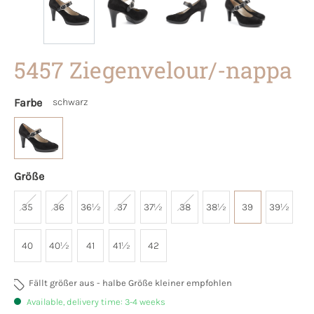
5457 Ziegenvelour/-nappa
Farbe
schwarz
Größe
35
36
36½
37
37½
38
38½
39
39½
40
40½
41
41½
42
Fällt größer aus - halbe Größe kleiner empfohlen
Available, delivery time: 3-4 weeks