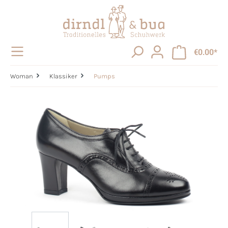
in content
€0.00*
Woman
Klassiker
Pumps
Skip image gallery