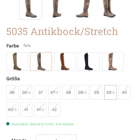
5035 Antikbock/Stretch
Farbe
fels
Größe
36
36½
37
37½
38
38½
39
39½
40
40½
41
41½
42
Available, delivery time: 3-4 weeks