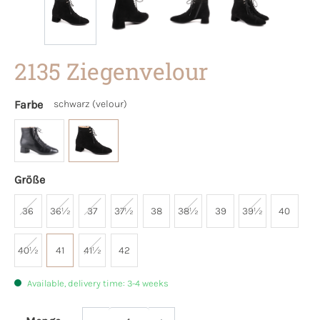
2135 Ziegenvelour
Farbe
schwarz (velour)
Größe
36
36½
37
37½
38
38½
39
39½
40
40½
41
41½
42
Available, delivery time: 3-4 weeks