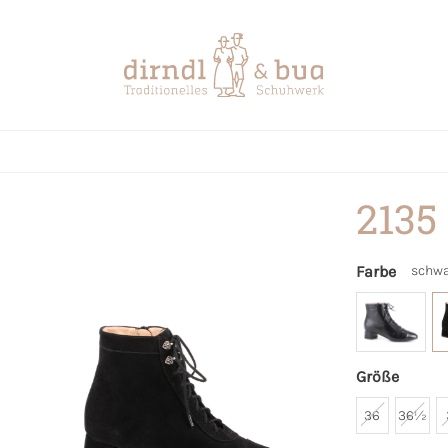
2135
Farbe
schwa
Größe
36
36½