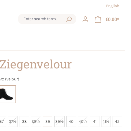
English
€0.00*
 Ziegenvelour
rz (velour)
37
37½
38
38½
39
39½
40
40½
41
41½
42