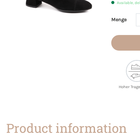
Available, de
Menge
Product 
Hoher Trag
Product information