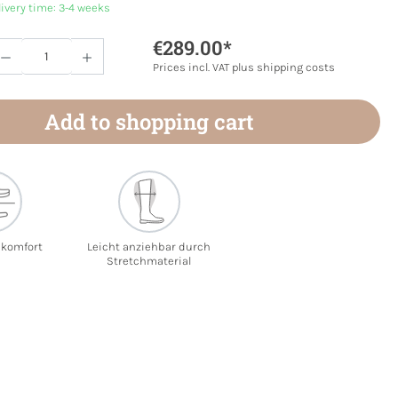
livery time: 3-4 weeks
€289.00*
Quantity: Enter the desired amount or use 
Prices incl. VAT plus shipping costs
Add to shopping cart
ekomfort
Leicht anziehbar durch
Stretchmaterial