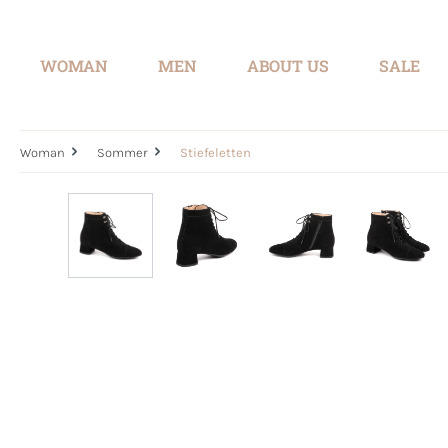
search
Skip to main navigation
WOMAN
MEN
ABOUT US
SALE
Woman
Sommer
Stiefeletten
Skip image gallery