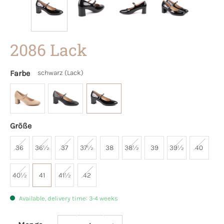
2086 Lack
Farbe
schwarz (Lack)
Größe
36
36½
37
37½
38
38½
39
39½
40
40½
41
41½
42
Available, delivery time: 3-4 weeks