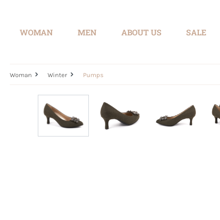
search
Skip to main navigation
WOMAN
MEN
ABOUT US
SALE
Woman
Winter
Pumps
Skip image gallery