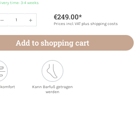
livery time: 3-4 weeks
€249.00*
Quantity: Enter the desired amount or use 
Prices incl. VAT plus shipping costs
Add to shopping cart
ekomfort
Kann Barfuß getragen
werden