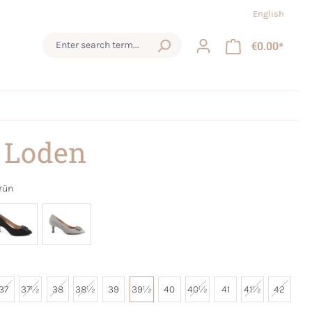
English
€0.00*
 Loden
rün
37
37½
38
38½
39
39½
40
40½
41
41½
42