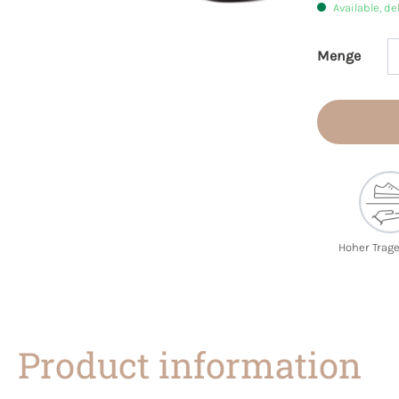
Available, de
Menge
Product 
Hoher Trag
Product information