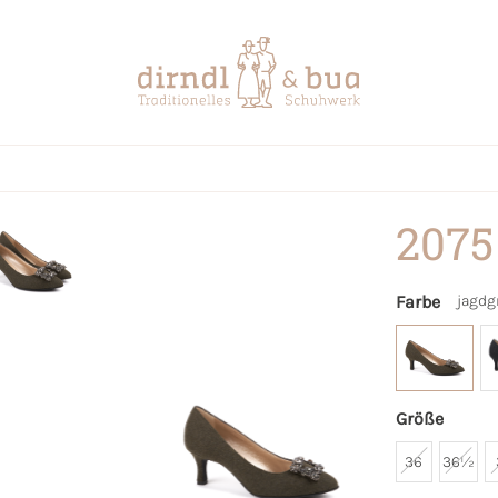
2075
Farbe
jagdg
Größe
36
36½