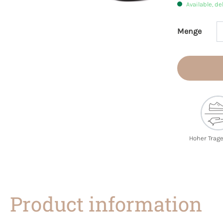
Available, de
Menge
Product 
Hoher Trag
Product information