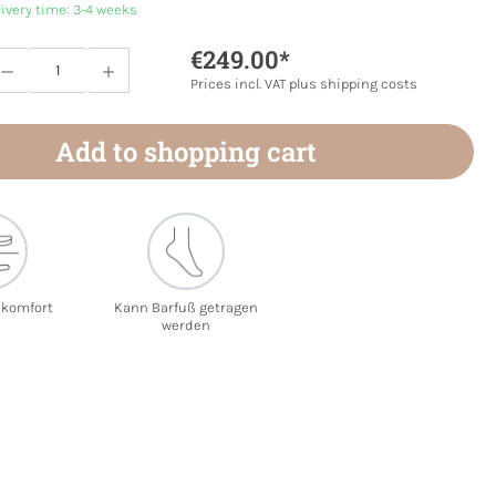
livery time: 3-4 weeks
€249.00*
Quantity: Enter the desired amount or use 
Prices incl. VAT plus shipping costs
Add to shopping cart
ekomfort
Kann Barfuß getragen
werden