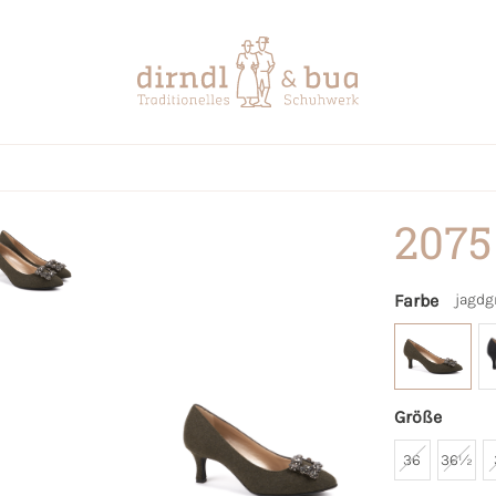
2075
Farbe
jagdg
Größe
36
36½