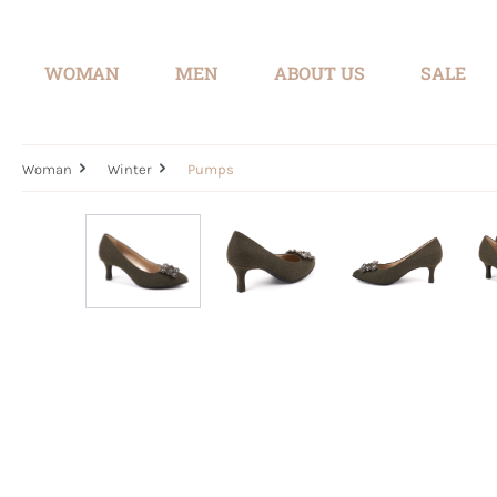
search
Skip to main navigation
WOMAN
MEN
ABOUT US
SALE
Woman
Winter
Pumps
Skip image gallery