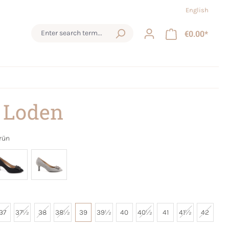
English
€0.00*
 Loden
rün
37
37½
38
38½
39
39½
40
40½
41
41½
42