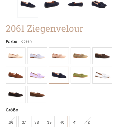
2061 Ziegenvelour
Farbe
ocean
Größe
36
37
38
39
40
41
42