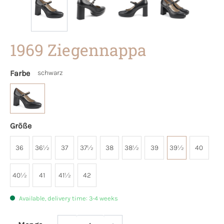
1969 Ziegennappa
Farbe
schwarz
Größe
36
36½
37
37½
38
38½
39
39½
40
40½
41
41½
42
Available, delivery time: 3-4 weeks