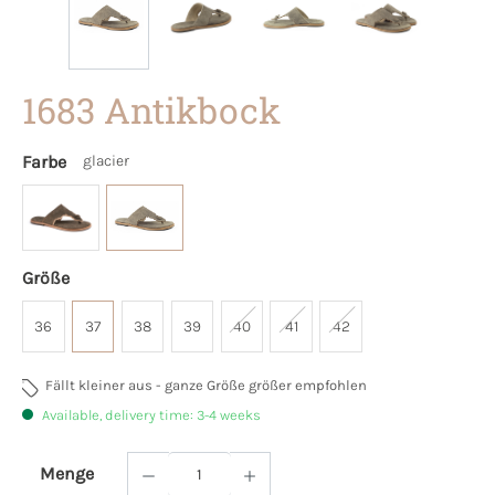
1683 Antikbock
Farbe
glacier
Größe
36
37
38
39
40
41
42
Fällt kleiner aus - ganze Größe größer empfohlen
Available, delivery time: 3-4 weeks
Menge
Product Quantity: Enter the desired amoun