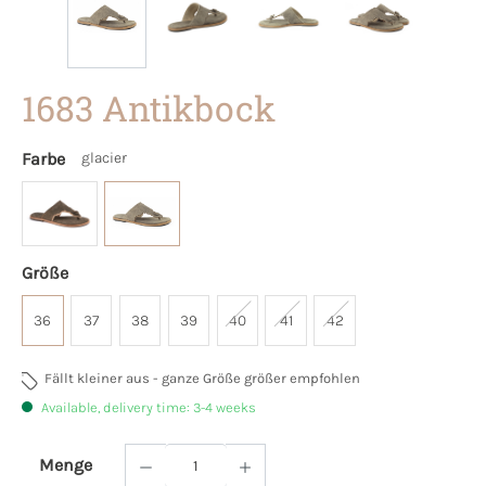
1683 Antikbock
Farbe
glacier
Größe
36
37
38
39
40
41
42
Fällt kleiner aus - ganze Größe größer empfohlen
Available, delivery time: 3-4 weeks
Menge
Product Quantity: Enter the desired amoun