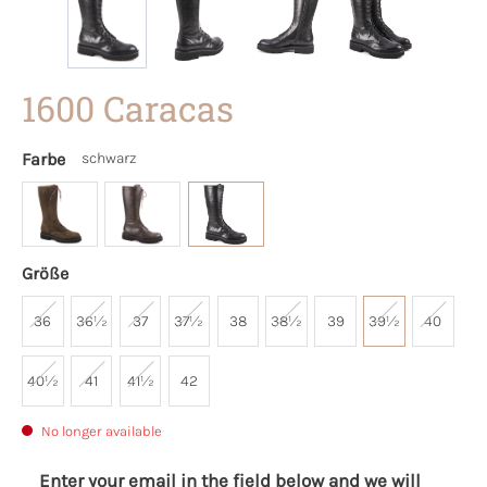
1600 Caracas
Farbe
schwarz
Größe
36
36½
37
37½
38
38½
39
39½
40
40½
41
41½
42
No longer available
Enter your email in the field below and we will