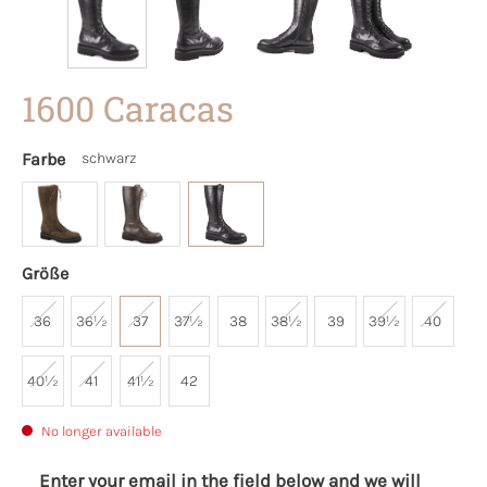
1600 Caracas
Farbe
schwarz
Größe
36
36½
37
37½
38
38½
39
39½
40
40½
41
41½
42
No longer available
Enter your email in the field below and we will