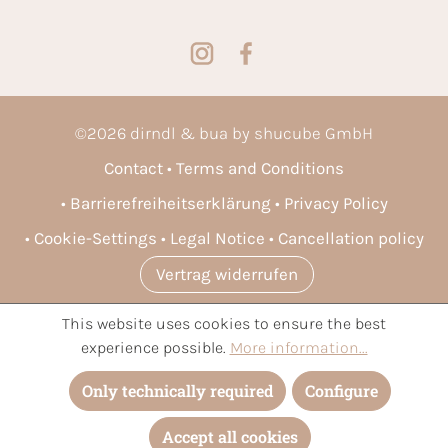
©
2026
dirndl & bua by shucube GmbH
Contact
Terms and Conditions
Barrierefreiheitserklärung
Privacy Policy
Cookie-Settings
Legal Notice
Cancellation policy
Vertrag widerrufen
This website uses cookies to ensure the best
* All prices incl. VAT plus
shipping costs
and possible delivery
experience possible.
More information...
charges, if not stated otherwise.
Only technically required
Configure
Accept all cookies