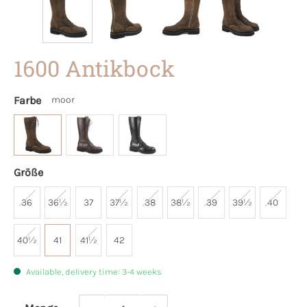
1600 Antikbock
Farbe
moor
Größe
36
36½
37
37½
38
38½
39
39½
40
40½
41
41½
42
Available, delivery time: 3-4 weeks