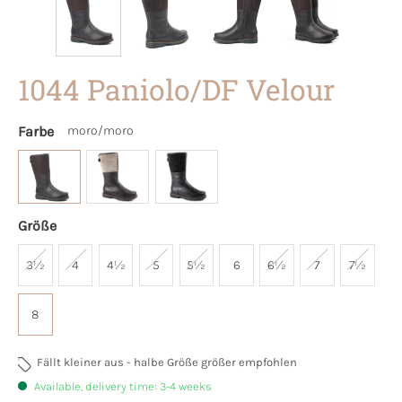
1044 Paniolo/DF Velour
Farbe
moro/moro
Größe
3½
4
4½
5
5½
6
6½
7
7½
8
Fällt kleiner aus - halbe Größe größer empfohlen
Available, delivery time: 3-4 weeks